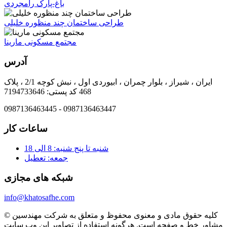
باغ-پارک رامجردی
طراحی ساختمان چند منظوره خلیلی
مجتمع مسکونی مارینا
آدرس
ایران ، شیراز ، بلوار چمران ، ابیوردی اول ، نبش کوچه 2/1 ، پلاک
468 کد پستی: 7194733646
0987136463445 - 0987136463447
ساعات کار
شنبه تا پنج شنبه: 8 الی 18
جمعه: تعطیل
شبکه های مجازی
info@khatosafhe.com
© کلیه حقوق مادی و معنوی محفوظ و متعلق به شرکت مهندسین
مشاور خط و صفحه است. هرگونه استفاده از تصاویر این وب سایت