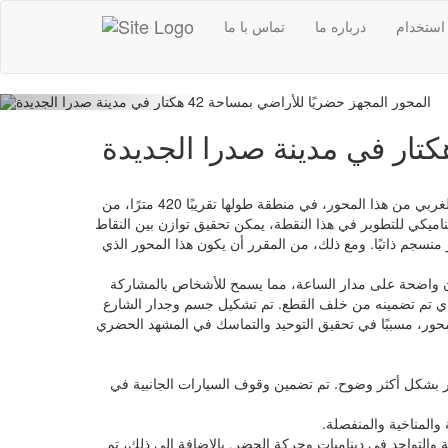
استخدام
درباره ما
تماس با ما
Previous
يمكن اعتبار "المحور الحضري المجهز" كعمود فقرات وأحد أهم وأكثر الشرايين أهمية في اتجاه شرق-غرب في مدينة صدرا الجديدة. في الجزء الغربي من هذا المحور، في منطقة طولها تقريبًا 420 مترًا، من
اميكي للتطوير في هذا النقطة، يمكن تحقيق توازن بين النقاط
منسجم ذاتيًا. ومع ذلك، من المقرر أن يكون هذا المحور الذي
كون واضحة على مدار الساعة، مما يسمح للأشخاص بالمشاركة
ذي تم تضمينه من خلف القطع. تم تشكيل جسم وجدار الشارع
محور، مسببًا في تحقيق التوحيد والتماسك في المشهد الحضري
 بشكل أكثر وضوح. تم تضمين وقوف السيارات الجانبية في
والمناخية والمنفصلة.
التواجد في ديناميات وحركة الحضر. بالإضافة إلى ذلك، تم