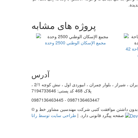
يدة.
پروژه های مشابه
مجمع الإسكان الوطني 2500 وحدة
المحور المجهز حضريًا للأراضي بمساحة 42
آدرس
ایران ، شیراز ، بلوار چمران ، ابیوردی اول ، نبش کوچه 2/1 ،
پلاک 468 کد پستی: 7194733646
0987136463445 - 0987136463447
© کلیه حقوق مادی و معنوی محفوظ و متعلق به شرکت مهندسین مشاور خط و صفحه است. هرگونه استفاده از تصاویر این وب سایت بدون داشتن موافقت کتبی شرکت مهندسین مشاور خط و
طراحی سایت توسط راتا
صفحه پیگرد قانونی دارد. |