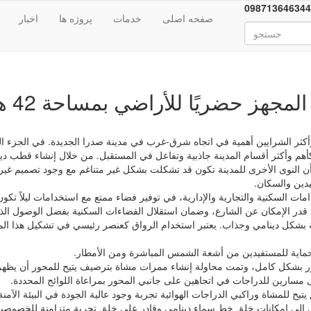
098713646344
صفحه اصلی
خدمات
پروژه ها
اخبار
ز حضريًا للأراضي بمساحة 42 هكتار في مدينة صدرا الجديدة
هم وأكثر أقسام المدينة جاذبية وتفاعل في المستقبل. من خلال إنشاء قطب دين
 أن النوى الأخرى للمدينة تكون قد تشكلت بشكل غير متناغم مع وجود تصميم غير 
فيدين والسكان.
مات السكنية والتجارية والإدارية، في توفير فضاء ممتع مع استخدامات ليلاً ت
 قدر الإمكان عن الشارع، وضمان استقلال الفضاءات السكنية بفضل الوصول ال
نية بشكل دينامي وجذاب. يعتبر استخدام الرواق كعنصر رئيسي في تشكيل هذا ال
ت حماية للمستفيدين من أشعة الشمس المباشرة ومن الأمطار.
ر بشكل كامل، وتمت محاولة إنشاء ممرات مشاة بترصيف يتيح للمحور أن يظهر
مسارين للدراجات في اتجاهين على جانبي المحور بمراعاة اللوائح المحددة.
ح للمشاة وراكبي الدراجات الهوائية تجربة وجود عالية الجودة في البيئة الآمنة 
 إلى إمكانات خلق خط سماء دينامي وقادر على خلق تجربة متزامنة للخصوصية و