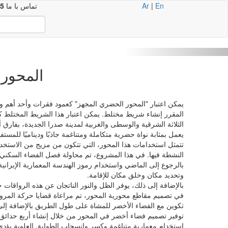
En
|
Ar
تماس با ما
5
Next
المحور المجه
المقرر إنشاء شريط مختلط. يمكن اعتبار هذا الشريط المختلط كأ
الثلاثة الشرقية والوسطى والغربية لمدينة صدرا الجديدة، بفارق
يعمل بمثابة نواة حضرية متكاملة ومتناغمة جاذبًا وديناميًا للمست
تتمثل استخدامات هذا المحور، التي تتكون من مزيج من الاستخدا
النشطة فيها. في هذا المشروع، تم محاولة فصل الفضاء السكني
بالرجوع إلى الماضي واستخدام رموز الهندسة المعمارية الإيرا
وتحديد مكان وخلق مكان للإقامة.
بالإضافة إلى ذلك، يوفر الظل والنور الناتجان عن هذه الرواقا
في تصميم مقاطع محورية المحور، تم مراعاة قضايا حركة المرو
تكوين مع الفضاء الأخضر للمشاة على طول الطريق بالإضافة إلى 
توفير تصميم فضاء أخضر في المحور من خلال إنشاء أربع حدائق يتي
استخدام معمارية متناغمة وكسر وانسحاب الطوابق العلوية يؤدي